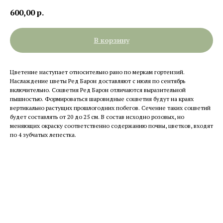
600,00
р.
В корзину
Цветение наступает относительно рано по меркам гортензий.
Наслаждение цветы Ред Барон доставляют с июля по сентябрь
включительно. Соцветия Ред Барон отличаются выразительной
пышностью. Формироваться шаровидные соцветия будут на краях
вертикально растущих прошлогодних побегов. Сечение таких соцветий
будет составлять от 20 до 25 см. В состав исходно розовых, но
меняющих окраску соответственно содержанию почвы, цветков, входят
по 4 зубчатых лепестка.