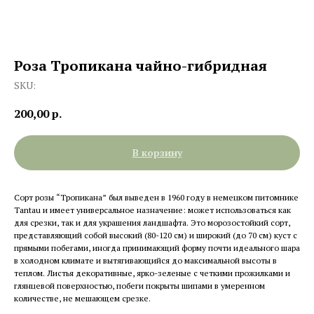
Роза Тропикана чайно-гибридная
SKU:
200,00
р.
В корзину
Сорт розы “Тропикана” был выведен в 1960 году в немецком питомнике
Tantau и имеет универсальное назначение: может использоваться как
для срезки, так и для украшения ландшафта. Это морозостойкий сорт,
представляющий собой высокий (80-120 см) и широкий (до 70 см) куст с
прямыми побегами, иногда принимающий форму почти идеального шара
в холодном климате и вытягивающийся до максимальной высоты в
теплом. Листья декоративные, ярко-зеленые с четкими прожилками и
глянцевой поверхностью, побеги покрыты шипами в умеренном
количестве, не мешающем срезке.