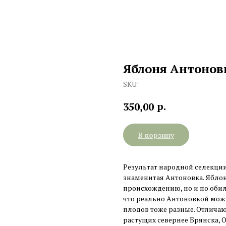
Яблоня Антонов
SKU:
р.
350,00
В корзину
Результат народной селекции
знаменитая Антоновка. Яблон
происхождению, но и по оби
что реально Антоновкой можн
плодов тоже разные. Отличаю
растущих севернее Брянска, 