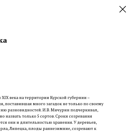
ка
 XIX века на территории Курской губернии –
я, поставившая много загадок не только по своему
лию разновидностей. И.В. Мичурин подчеркивал,
о назвать только 5 сортов. Сроки созревания
тся они и длительностью хранения. У деревьев,
Орла, Липецка, плоды раннезимние, созревают к