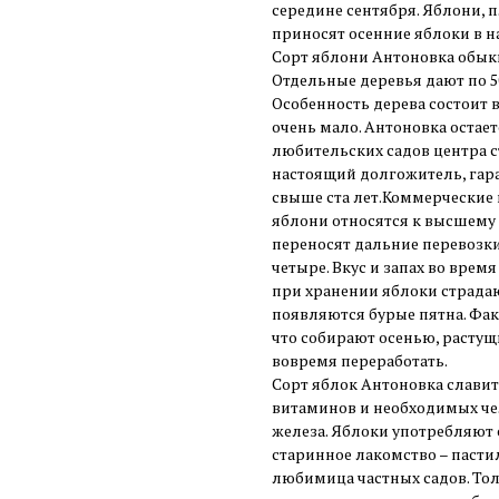
середине сентября. Яблони,
приносят осенние яблоки в н
Сорт яблони Антоновка обыкн
Отдельные деревья дают по 5
Особенность дерева состоит 
очень мало. Антоновка оста
любительских садов центра с
настоящий долгожитель, гара
свыше ста лет.Коммерческие 
яблони относятся к высшему 
переносят дальние перевозки
четыре. Вкус и запах во вре
при хранении яблоки страдаю
появляются бурые пятна. Фак
что собирают осенью, растущ
вовремя переработать.
Сорт яблок Антоновка слави
витаминов и необходимых че
железа. Яблоки употребляют
старинное лакомство – пастил
любимица частных садов. То