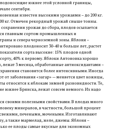
 плодоносящие южнее этой условной границы,
ачале сентября.
овенная известен высокими урожаями – до 200 кг.
00 кг. Отмечен рекордный урожай свыше тонны.
в сохранении урожая до сбора, плодов осыпается
ется главным сортом промышленных и
траны и севера черноземной зоны. Яблоня –
нтировано плодоносит 30-40 и больше лет, растет
показатели сорта высокие: 15% плодов одной
сорту, 40% к первому. Яблоки Антоновка хорошо
, лежат 3 месяца, обработанные антиоксидантами –
мя хранения становятся более интенсивными. Иногда
т от заболевания «загар» — меняется цвет кожицы,
ты относятся к яблокам зимней разновидности. Те,
ие южнее Брянска, лежат совсем немного. Их надо
тся своими полезными свойствами. В плодах много
ловеку минералов, в частности, большой процент
 свежими, печеными, мочеными. Изготавливают
у, а также мармелад, желе, джемы. Яблоня –
лько ее плоды самые вкусные для экономных