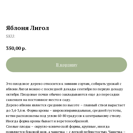
Яблоня Лигол
SKU:
350,00
р.
В корзину
Это плодовое дерево относится к зимним сортам, собирать урожай с
яблони Лигол можно с последней декады сентября по первую декаду
октября. Плодовые почки обычно закладываются еще до пересадки
саженцев на постоянное место в саду.
Дерево яблони является средним по высоте – главный ствол вырастает
до 3,4-3,6 м. Форма кроны – широкопирамидальная, средней густоты,
ветви расположены под углом 60-80 градусов к центральному стволу.
Иногда форма кроны бывает и веретенообразной.
Спелые плоды – округло-конической формы, крупные, иногда
появляется боковой шов, а чашечка – с легкой ребристостью. Чашечка –