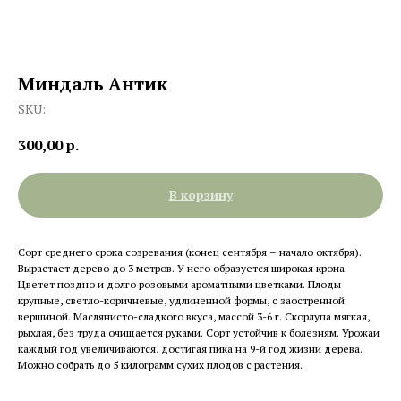
Миндаль Антик
SKU:
300,00
р.
В корзину
Сорт среднего срока созревания (конец сентября – начало октября).
Вырастает дерево до 3 метров. У него образуется широкая крона.
Цветет поздно и долго розовыми ароматными цветками. Плоды
крупные, светло-коричневые, удлиненной формы, с заостренной
вершиной. Маслянисто-сладкого вкуса, массой 3-6 г. Скорлупа мягкая,
рыхлая, без труда очищается руками. Сорт устойчив к болезням. Урожаи
каждый год увеличиваются, достигая пика на 9-й год жизни дерева.
Можно собрать до 5 килограмм сухих плодов с растения.