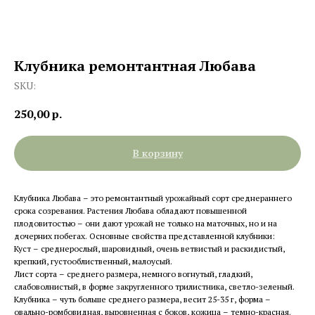
Клубника ремонтантная Любава
SKU:
250,00
р.
В корзину
Клубника Любава – это ремонтантный урожайный сорт среднераннего
срока созревания. Растения Любава обладают повышенной
плодовитостью – они дают урожай не только на маточных, но и на
дочерних побегах. Основные свойства представленной клубники:
Куст – среднерослый, шаровидный, очень ветвистый и раскидистый,
крепкий, густооблиственный, малоусый.
Лист сорта – среднего размера, немного вогнутый, гладкий,
слабоволнистый, в форме закругленного трилистника, светло-зеленый.
Клубника – чуть больше среднего размера, весит 25-35 г, форма –
овально-ромбовидная, выровненная с боков, кожица – темно-красная.