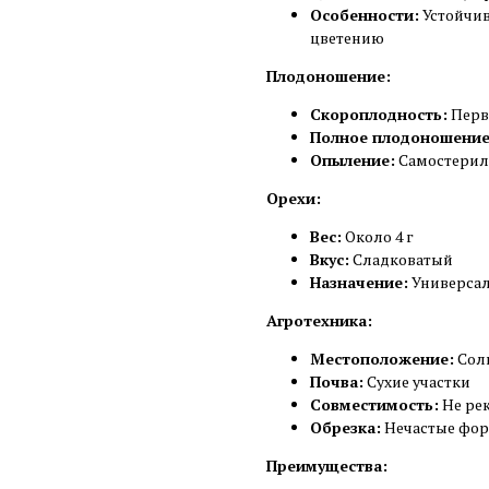
Особенности:
Устойчив
цветению
Плодоношение:
Скороплодность:
Перв
Полное плодоношение
Опыление:
Самостериль
Орехи:
Вес:
Около 4 г
Вкус:
Сладковатый
Назначение:
Универса
Агротехника:
Местоположение:
Солн
Почва:
Сухие участки
Совместимость:
Не рек
Обрезка:
Нечастые фо
Преимущества: