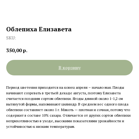
Облепиха Елизавета
SKU:
350,00
р.
В корзину
Период цветения приходится на конец апреля – начало мая. Плоды
начинают созревать в третьей декаде августа, поэтому Елизавета
считается поздним сортом облепихи. Ягоды длиной около 1-1,2 см
вытянутой формы, напоминают цилиндр. В среднем вес одного плода
облепихи составляет около 1 г. Мякоть — плотная и сочная, потому что
содержит в составе 10% сахара. Отличается от других сортов облепихи
неприхотливостью в уходе, высокими показателями урожайности и
устойчивостью к низким температурам.