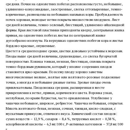
средняя. Почки на однолетних побегах расположены густо, небольшие,
удлиненно-конусовидные, заостренные, слегка оттопыренные, темно-
коричневые, размещены на небольших наплывах коры. Пробуждаемость
почек хорошая, молодые ветви покрыты множеством плодушек. Лист
средней величины, темно-зеленый, блестящий, удлиненно-яйцевидной
формы. Края листовой пластинки приподняты кверху, центральная жилка
прямая, на однолетних побегах листья по центральной жилке
дугообразно изогнуты. На верхушках однолетних побегов кора и листья
бордово-красные, опушенные.
Цветет в среднепоздние сроки, цветки довольно устойчивы к морозам.
Плоды выше средней величины, грушевидные, со слегка бугорчатой
поверхностью. Кожица тонкая, нежная, блестящая, сплошь покрыта
темно-бордовым румянцем, который у вполне созревших плодов
становится ярко-красным. По всему плоду хорошо заметны
многочисленные мелкие, желтые или желтовато-розовые подкожные
точки, а иногда и небольшие ржавые пятна. Зрелые плоды очень
привлекательны. Плодоножка средняя, расширенная в месте
прикрепления к ветке, прямая, коричневого цвета. Воронка узкая,
неглубокая, по краям бугристая, часто оржавленная. Углубление у
чашечки небольшое, широкое, ребристое. Чашечка небольшая, открытая.
Мякоть желтовато-белая, нежная, сочная, тающая, кисло-сладкая, с
мускатным привкусом, отличного вкуса. Химический состав плодов:
сухих веществ – 12,9 %, сахаров – 8,4 %, титруемых кислот – 0,38 %,
аскорбиновой кислоты – 6,3 мг/100 г, Р-активных катехинов – 37,8 мг/100
г.