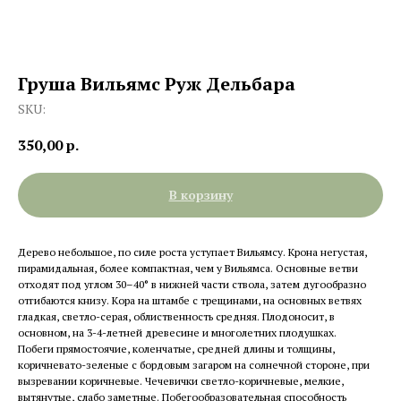
Груша Вильямс Руж Дельбара
SKU:
350,00
р.
В корзину
Дерево небольшое, по силе роста уступает Вильямсу. Крона негустая,
пирамидальная, более компактная, чем у Вильямса. Основные ветви
отходят под углом 30–40° в нижней части ствола, затем дугообразно
отгибаются книзу. Кора на штамбе с трещинами, на основных ветвях
гладкая, светло-серая, облиственность средняя. Плодоносит, в
основном, на 3-4-летней древесине и многолетних плодушках.
Побеги прямостоячие, коленчатые, средней длины и толщины,
коричневато-зеленые с бордовым загаром на солнечной стороне, при
вызревании коричневые. Чечевички светло-коричневые, мелкие,
вытянутые, слабо заметные. Побегообразовательная способность