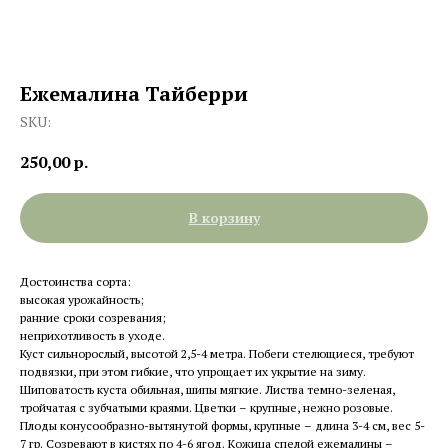
Ежемалина Тайберри
SKU:
250,00
р.
В корзину
Достоинства сорта:
высокая урожайность;
ранние сроки созревания;
неприхотливость в уходе.
Куст сильнорослый, высотой 2,5-4 метра. Побеги стелющиеся, требуют
подвязки, при этом гибкие, что упрощает их укрытие на зиму.
Шиповатость куста обильная, шипы мягкие. Листва темно-зеленая,
тройчатая с зубчатыми краями. Цветки – крупные, нежно розовые.
Плоды конусообразно-вытянутой формы, крупные – длина 3-4 см, вес 5-
7 гр. Созревают в кистях по 4-6 ягод. Кожица спелой ежемалины –