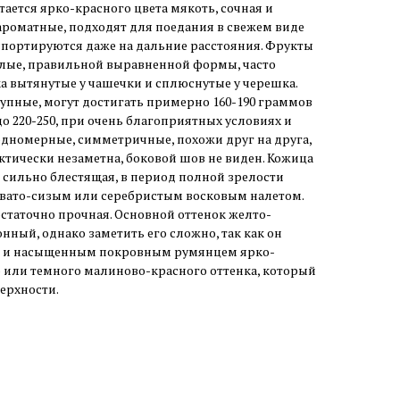
ается ярко-красного цвета мякоть, сочная и
 ароматные, подходят для поедания в свежем виде
спортируются даже на дальние расстояния. Фрукты
глые, правильной выравненной формы, часто
а вытянутые у чашечки и сплюснутые у черешка.
упные, могут достигать примерно 160-190 граммов
о 220-250, при очень благоприятных условиях и
одномерные, симметричные, похожи друг на друга,
актически незаметна, боковой шов не виден. Кожица
, сильно блестящая, в период полной зрелости
вато-сизым или серебристым восковым налетом.
достаточно прочная. Основной оттенок желто-
ный, однако заметить его сложно, так как он
м и насыщенным покровным румянцем ярко-
 или темного малиново-красного оттенка, который
верхности.