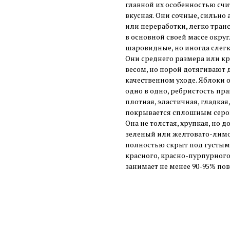
главной их особенностью счит
вкусная. Они сочные, сильно
или переработки, легко тран
в основной своей массе окру
шаровидные, но иногда слегк
Они среднего размера или кр
весом, но порой дотягивают д
качественном уходе. Яблоки 
одно в одно, ребристость пр
плотная, эластичная, гладкая
покрывается сплошным серо
Она не толстая, хрупкая, но 
зеленый или желтовато-лимон
полностью скрыт под густы
красного, красно-пурпурного
занимает не менее 90-95% по