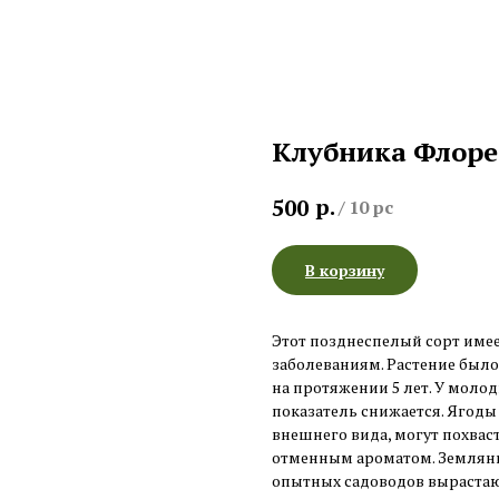
Клубника Флоре
р.
500
/
10 pc
В корзину
Этот позднеспелый сорт имее
заболеваниям. Растение был
на протяжении 5 лет. У моло
показатель снижается. Ягод
внешнего вида, могут похваст
отменным ароматом. Земляни
опытных садоводов вырастают