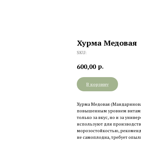
Хурма Медовая
SKU:
р.
600,00
В корзину
Хурма Медовая (Мандаринова
повышенным уровнем витамин
только за вкус, но и за унив
используют для производства
морозостойкостью, рекоменд
не самоплодна, требует опыли