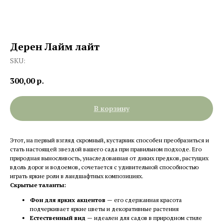
Дерен Лайм лайт
SKU:
300,00
р.
В корзину
Этот, на первый взгляд скромный, кустарник способен преобразиться и
стать настоящей звездой вашего сада при правильном подходе. Его
природная выносливость, унаследованная от диких предков, растущих
вдоль дорог и водоемов, сочетается с удивительной способностью
играть яркие роли в ландшафтных композициях.
Скрытые таланты:
Фон для ярких акцентов
— его сдержанная красота
подчеркивает яркие цветы и декоративные растения
Естественный вид
— идеален для садов в природном стиле