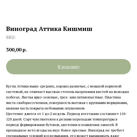
Виноград Аттика Кишмиш
SKU:
300,00
р.
В корзину
Кусты Аттики выше средних, хорошо развитые, с мощной корневой
системой, их отличает высокая степень вызревания кистей на молодых
побегах. Листья ярко-зеленые, трех- или пятилопастные. Пластина
листа слаборассеченная, поверхность матовая с крупными морщинами,
нижняя часть покрыта небольшим опушением.
Цветение длится от 1 до 2 недель. Период вегетации составляет 110-
120 дней. Сорт чувствителен к резким перепадам температуры в
период формирования бутонов, цветения и появления завязей. В
прохладное лето ягоды на вкус более пресные. Виноград не требует
специальных условий возделывания, его может выращивать даже