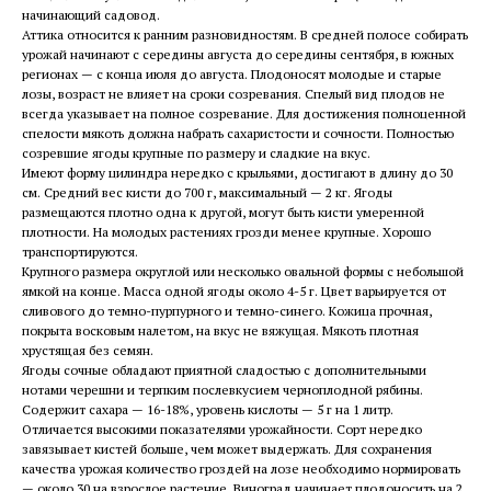
начинающий садовод.
Аттика относится к ранним разновидностям. В средней полосе собирать
урожай начинают с середины августа до середины сентября, в южных
регионах — с конца июля до августа. Плодоносят молодые и старые
лозы, возраст не влияет на сроки созревания. Спелый вид плодов не
всегда указывает на полное созревание. Для достижения полноценной
спелости мякоть должна набрать сахаристости и сочности. Полностью
созревшие ягоды крупные по размеру и сладкие на вкус.
Имеют форму цилиндра нередко с крыльями, достигают в длину до 30
см. Средний вес кисти до 700 г, максимальный — 2 кг. Ягоды
размещаются плотно одна к другой, могут быть кисти умеренной
плотности. На молодых растениях грозди менее крупные. Хорошо
транспортируются.
Крупного размера округлой или несколько овальной формы с небольшой
ямкой на конце. Масса одной ягоды около 4-5 г. Цвет варьируется от
сливового до темно-пурпурного и темно-синего. Кожица прочная,
покрыта восковым налетом, на вкус не вяжущая. Мякоть плотная
хрустящая без семян.
Ягоды сочные обладают приятной сладостью с дополнительными
нотами черешни и терпким послевкусием черноплодной рябины.
Содержит сахара — 16-18%, уровень кислоты — 5 г на 1 литр.
Отличается высокими показателями урожайности. Сорт нередко
завязывает кистей больше, чем может выдержать. Для сохранения
качества урожая количество гроздей на лозе необходимо нормировать
— около 30 на взрослое растение. Виноград начинает плодоносить на 2