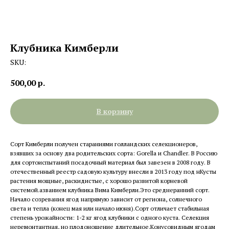
Клубника Кимберли
SKU:
500,00
р.
В корзину
Сорт Кимберли получен стараниями голландских селекционеров,
взявших за основу два родительских сорта: Gorella и Chandler. В Россию
для сортоиспытаний посадочный материал был завезен в 2008 году. В
отечественный реестр садовую культуру внесли в 2013 году под нКусты
растения мощные, раскидистые, с хорошо развитой корневой
системой.азванием клубника Вима Кимберли.Это среднеранний сорт.
Начало созревания ягод напрямую зависит от региона, солнечного
света и тепла (конец мая или начало июня).Сорт отличает стабильная
степень урожайности: 1-2 кг ягод клубники с одного куста. Селекция
неремонтантная, но плодоношение длительное.Конусовидным ягодам