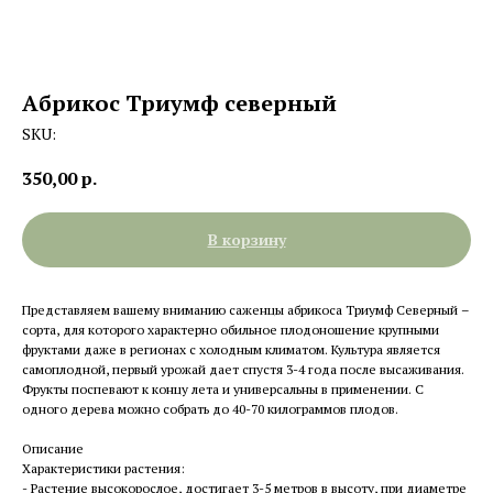
Абрикос Триумф северный
SKU:
350,00
р.
В корзину
Представляем вашему вниманию саженцы абрикоса Триумф Северный –
сорта, для которого характерно обильное плодоношение крупными
фруктами даже в регионах с холодным климатом. Культура является
самоплодной, первый урожай дает спустя 3-4 года после высаживания.
Фрукты поспевают к концу лета и универсальны в применении. С
одного дерева можно собрать до 40-70 килограммов плодов.
Описание
Характеристики растения:
- Растение высокорослое, достигает 3-5 метров в высоту, при диаметре